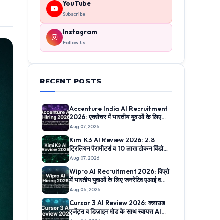
YouTube
Subscribe
Instagram
Follow Us
RECENT POSTS
Accenture India AI Recruitment
2026: एक्सेंचर में भारतीय युवाओं के लिए
एआई व एमएल कंप्यूटेशनल साइंस में निकली
Aug 07, 2026
सीधी भर्ती, जानिए ऑनलाइन आवेदन प्रक्रिया
Kimi K3 AI Review 2026: 2.8
ट्रिलियन पैरामीटर्स व 10 लाख टोकन विंडो
वाला Moonshot AI का क्रांति मॉडल,
Aug 07, 2026
जानिए 5 सबसे बड़े फीचर्स
Wipro AI Recruitment 2026: विप्रो
में भारतीय युवाओं के लिए जनरेटिव एआई व
मशीन लर्निंग में निकली बंपर सीधी भर्तियां,
Aug 06, 2026
जानिए आवेदन लिंक
Cursor 3 AI Review 2026: क्लाउड
एजेंट्स व डिज़ाइन मोड के साथ स्वायत्त AI
IDE का क्रांतिकारी अनुभव, जानिए 5 सबसे