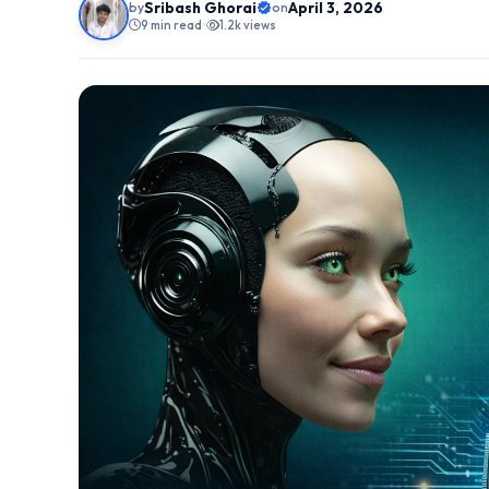
Sribash Ghorai
April 3, 2026
by
on
9 min read
•
1.2k views