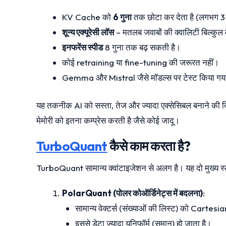
KV Cache को
6 गुना
तक छोटा कर देता है (लगभग 3 ब
शून्य एक्यूरेसी लॉस
– मतलब जवाबों की क्वालिटी बिल्कुल व
इनफरेंस स्पीड
8 गुना तक बढ़ सकती है।
कोई retraining या fine-tuning की जरूरत नहीं।
Gemma और Mistral जैसे मॉडल्स पर टेस्ट किया गया 
यह तकनीक AI को सस्ता, तेज और ज्यादा एक्सेसिबल बनाने की दिशा
मेमोरी को इतना कम्प्रेस करती है जैसे कोई जादू।
TurboQuant
कैसे काम करता है?
TurboQuant सामान्य क्वांटाइजेशन से अलग है। यह दो मुख्य स्टेप
PolarQuant (पोलर कोऑर्डिनेट्स में बदलना)
:
सामान्य वेक्टर्स (संख्याओं की लिस्ट) को Cartesi
इससे डेटा ज्यादा यूनिफॉर्म (समान) हो जाता है।