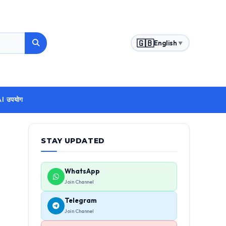
🇬🇧
English
▼
ं AI उपयोग
STAY UPDATED
WhatsApp
Join Channel
Telegram
Join Channel