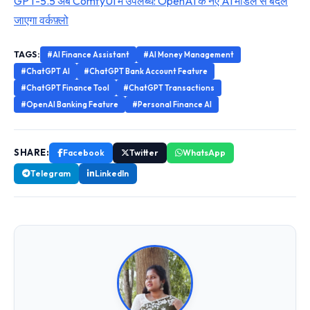
GPT-5.5 अब ComfyUI में उपलब्ध: OpenAI के नए AI मॉडल से बदल
जाएगा वर्कफ़्लो
TAGS:
#AI Finance Assistant
#AI Money Management
#ChatGPT AI
#ChatGPT Bank Account Feature
#ChatGPT Finance Tool
#ChatGPT Transactions
#OpenAI Banking Feature
#Personal Finance AI
SHARE:
Facebook
Twitter
WhatsApp
Telegram
LinkedIn