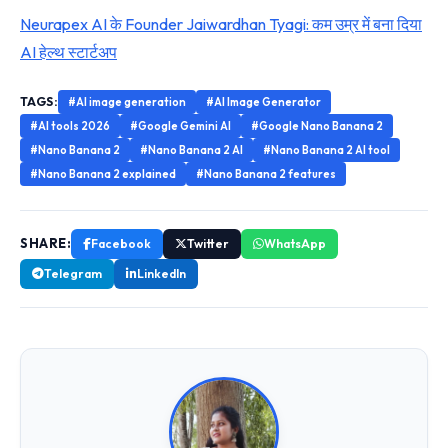
Neurapex AI के Founder Jaiwardhan Tyagi: कम उम्र में बना दिया
AI हेल्थ स्टार्टअप
TAGS:
#AI image generation
#AI Image Generator
#AI tools 2026
#Google Gemini AI
#Google Nano Banana 2
#Nano Banana 2
#Nano Banana 2 AI
#Nano Banana 2 AI tool
#Nano Banana 2 explained
#Nano Banana 2 features
SHARE:
Facebook
Twitter
WhatsApp
Telegram
LinkedIn