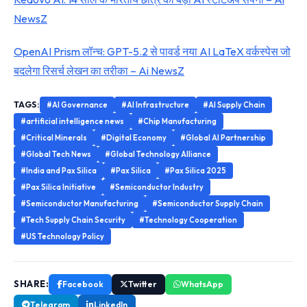
NewsZ
OpenAI Prism लॉन्च: GPT-5.2 से पावर्ड नया AI LaTeX वर्कस्पेस जो
बदलेगा रिसर्च लेखन का तरीका – Ai NewsZ
TAGS:
#AI Governance
#AI Infrastructure
#AI Supply Chain
#artificial intelligence news
#Chip Manufacturing
#Critical Minerals
#Digital Economy
#Global AI Partnership
#Global Tech News
#Global Technology Alliance
#India and Pax Silica
#Pax Silica
#Pax Silica 2025
#Pax Silica Initiative
#Semiconductor Industry
#Semiconductor Manufacturing
#Semiconductor Supply Chain
#Tech Supply Chain Security
#Technology Cooperation
#US Technology Policy
SHARE:
Facebook
Twitter
WhatsApp
Telegram
LinkedIn