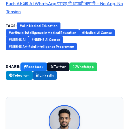
Puch AI: अब AI WhatsApp पर वह भी आपकी भाषा में! – No App, No
Tension
TAGS:
#AI in Medical Education
#Artificial Intelligence in Medical Education
#Medical AI Course
#NBEMS AI
#NBEMS AI Course
#NBEMS Artificial Intelligence Programme
SHARE:
Facebook
Twitter
WhatsApp
Telegram
LinkedIn