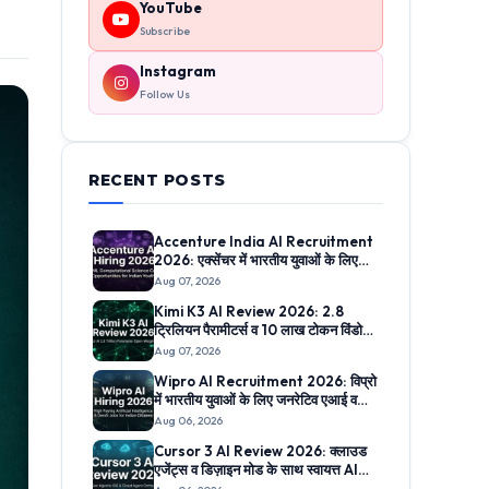
YouTube
Subscribe
Instagram
Follow Us
RECENT POSTS
Accenture India AI Recruitment
2026: एक्सेंचर में भारतीय युवाओं के लिए
एआई व एमएल कंप्यूटेशनल साइंस में निकली
Aug 07, 2026
सीधी भर्ती, जानिए ऑनलाइन आवेदन प्रक्रिया
Kimi K3 AI Review 2026: 2.8
ट्रिलियन पैरामीटर्स व 10 लाख टोकन विंडो
वाला Moonshot AI का क्रांति मॉडल,
Aug 07, 2026
जानिए 5 सबसे बड़े फीचर्स
Wipro AI Recruitment 2026: विप्रो
में भारतीय युवाओं के लिए जनरेटिव एआई व
मशीन लर्निंग में निकली बंपर सीधी भर्तियां,
Aug 06, 2026
जानिए आवेदन लिंक
Cursor 3 AI Review 2026: क्लाउड
एजेंट्स व डिज़ाइन मोड के साथ स्वायत्त AI
IDE का क्रांतिकारी अनुभव, जानिए 5 सबसे