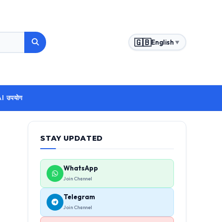
🇬🇧
English
▼
ं AI उपयोग
STAY UPDATED
WhatsApp
Join Channel
Telegram
Join Channel