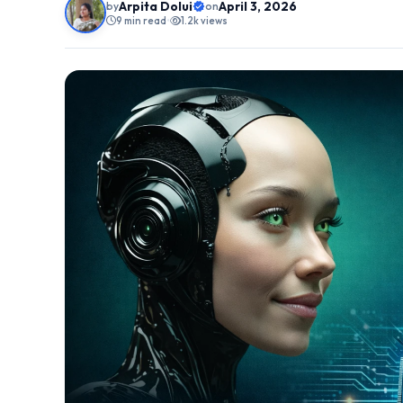
Arpita Dolui
April 3, 2026
by
on
9 min read
•
1.2k views