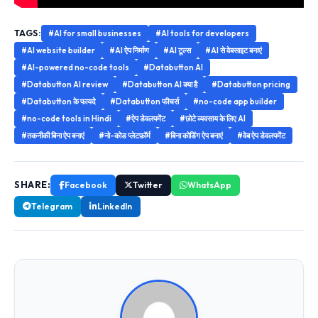
TAGS:
#AI for small businesses
#AI tools for developers
#AI website builder
#AI ऐप निर्माण
#AI टूल्स
#AI से वेबसाइट बनाएं
#AI-powered no-code tools
#Databutton AI
#Databutton AI review
#Databutton AI क्या है
#Databutton pricing
#Databutton के फायदे
#Databutton फीचर्स
#no-code app builder
#no-code tools in Hindi
#ऐप डेवलपमेंट
#छोटे व्यवसाय के लिए AI
#तकनीकी बिना ऐप बनाएं
#नो-कोड प्लेटफ़ॉर्म
#बिना कोडिंग ऐप बनाएं
#वेब ऐप डेवलपमेंट
SHARE:
Facebook
Twitter
WhatsApp
Telegram
LinkedIn