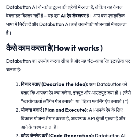
Databutton AI नो-कोड टूल्स की श्रेणी में आता है, लेकिन यह केवल
वेबसाइट बिल्डर नहीं है – यह पूरा
AI ऐप डेवलपर
है। आप बस प्राकृतिक
भाषा में निर्देश दें और Databutton AI उन्हें तकनीकी योजनाओं में बदलता
है।
कैसे काम करता है(How it works )
Databutton का उपयोग करना सीधा है और यह चैट-आधारित इंटरफ़ेस पर
चलता है:
विचार बताएं (Describe the Idea):
आप Databutton को
बताएं कि आपका ऐप क्या करेगा, इनपुट और आउटपुट क्या हों। (जैसे
“उपयोगकर्ता लॉगिन पेज बनाओ” या “ट्रिप प्लानिंग ऐप बनाओ।”)
योजना बनाएं (Plan and Execute):
AI आपके ऐप के लिए
विकास योजना तैयार करता है, आवश्यक API कुंजी पूछता है और
आगे के चरण बताता है।
कोड जेनरेट करें (Code Generation):
Databutton AI