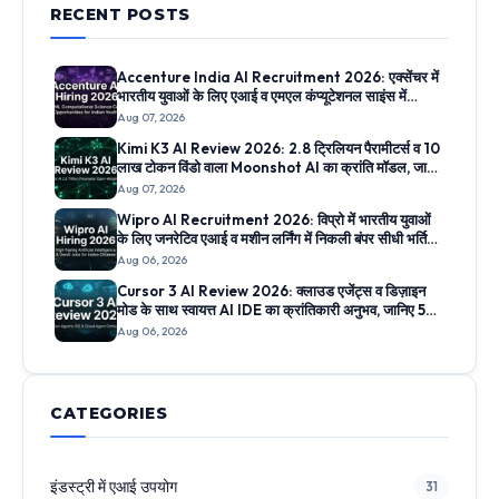
RECENT POSTS
Accenture India AI Recruitment 2026: एक्सेंचर में
भारतीय युवाओं के लिए एआई व एमएल कंप्यूटेशनल साइंस में
निकली सीधी भर्ती, जानिए ऑनलाइन आवेदन प्रक्रिया
Aug 07, 2026
Kimi K3 AI Review 2026: 2.8 ट्रिलियन पैरामीटर्स व 10
लाख टोकन विंडो वाला Moonshot AI का क्रांति मॉडल, जानिए
5 सबसे बड़े फीचर्स
Aug 07, 2026
Wipro AI Recruitment 2026: विप्रो में भारतीय युवाओं
के लिए जनरेटिव एआई व मशीन लर्निंग में निकली बंपर सीधी भर्तियां,
जानिए आवेदन लिंक
Aug 06, 2026
Cursor 3 AI Review 2026: क्लाउड एजेंट्स व डिज़ाइन
मोड के साथ स्वायत्त AI IDE का क्रांतिकारी अनुभव, जानिए 5
सबसे बड़े फीचर्स
Aug 06, 2026
CATEGORIES
इंडस्ट्री में एआई उपयोग
31