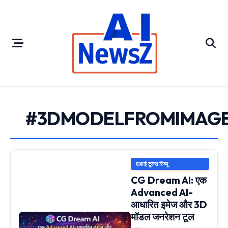
Skip
to
content
#3DMODELFROMIMAG
एआई टूल्स रिव्यू
CG Dream AI: एक
Advanced AI-
आधारित इमेज और 3D
मॉडल जनरेशन टूल